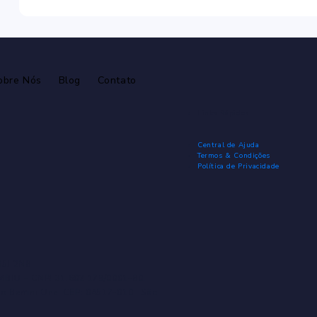
obre Nós
Blog
Contato
Links Rápidos
Central de Ajuda
Termos & Condições
Política de Privacidade
 M5J 2N8
BIO – CNPJ 31.602.179/0001-80,
ício Berrini One. CEP: 04517-010, São
Formas
de