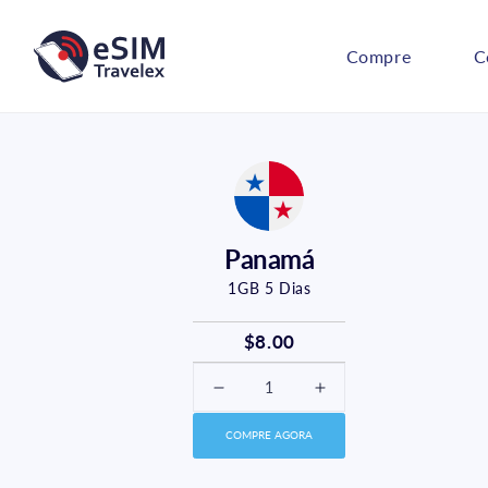
Pular
para o
conteúdo
Compre
C
Panamá
1GB
5
Dias
$8.00
Diminuir
Aumentar
a
a
COMPRE AGORA
quantidade
quantidade