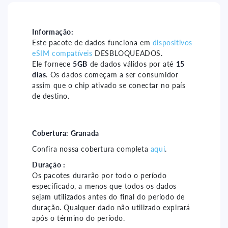
Granada
Granada
15
15
days
days
Informação:
Este pacote de dados funciona em
dispositivos
-
-
eSIM compatíveis
DESBLOQUEADOS.
5gb
5gb
Ele fornece
5GB
de dados válidos por até
15
dias
. Os dados começam a ser consumidor
assim que o chip ativado se conectar no país
de destino.
Cobertura:
Granada
Confira nossa cobertura completa
aqui
.
Duração :
Os pacotes durarão por todo o período
especificado, a menos que todos os dados
sejam utilizados antes do final do período de
duração. Qualquer dado não utilizado expirará
após o término do período.