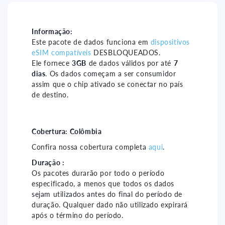
Colômbia
Colômbia
7
7
days
days
Informação:
Este pacote de dados funciona em
dispositivos
-
-
eSIM compatíveis
DESBLOQUEADOS.
3gb
3gb
Ele fornece
3GB
de dados válidos por até
7
dias
. Os dados começam a ser consumidor
assim que o chip ativado se conectar no país
de destino.
Cobertura:
Colômbia
Confira nossa cobertura completa
aqui
.
Duração :
Os pacotes durarão por todo o período
especificado, a menos que todos os dados
sejam utilizados antes do final do período de
duração. Qualquer dado não utilizado expirará
após o término do período.