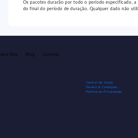
Os pacotes durarão por todo o período especificado, a
do final do período de duração. Qualquer dado não util
obre Nós
Blog
Contato
Links Rápidos
Central de Ajuda
Termos & Condições
Política de Privacidade
 M5J 2N8