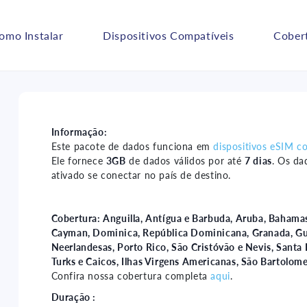
omo Instalar
Dispositivos Compatíveis
Cober
Informação:
Este pacote de dados funciona em
dispositivos eSIM c
Ele fornece
3GB
de dados válidos por até
7 dias
. Os da
ativado se conectar no país de destino.
Cobertura:
Anguilla, Antígua e Barbuda, Aruba, Bahamas,
Cayman, Dominica, República Dominicana, Granada, Gua
Neerlandesas, Porto Rico, São Cristóvão e Nevis, Santa 
Turks e Caicos, Ilhas Virgens Americanas, São Bartolom
Confira nossa cobertura completa
aqui
.
Duração :