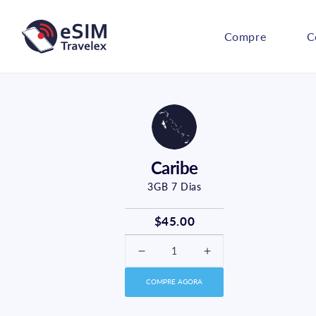
Pular
para o
conteúdo
Compre
C
Caribe
3GB
7
Dias
$45.00
Diminuir
Aumentar
a
a
COMPRE AGORA
quantidade
quantidade