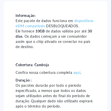
Camboja
Camboja
30
30
days
days
Informação:
Este pacote de dados funciona em
dispositivos
-
-
eSIM compatíveis
DESBLOQUEADOS.
10gb
10gb
Ele fornece
10GB
de dados válidos por até
30
dias
. Os dados começam a ser consumidor
assim que o chip ativado se conectar no país
de destino.
Cobertura:
Camboja
Confira nossa cobertura completa
aqui
.
Duração :
Os pacotes durarão por todo o período
especificado, a menos que todos os dados
sejam utilizados antes do final do período de
duração. Qualquer dado não utilizado expirará
após o término do período.