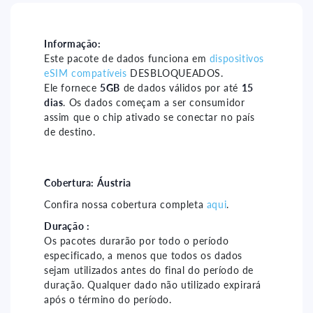
Áustria
Áustria
15
15
days
days
Informação:
Este pacote de dados funciona em
dispositivos
-
-
eSIM compatíveis
DESBLOQUEADOS.
5gb
5gb
Ele fornece
5GB
de dados válidos por até
15
dias
. Os dados começam a ser consumidor
assim que o chip ativado se conectar no país
de destino.
Cobertura:
Áustria
Confira nossa cobertura completa
aqui
.
Duração :
Os pacotes durarão por todo o período
especificado, a menos que todos os dados
sejam utilizados antes do final do período de
duração. Qualquer dado não utilizado expirará
após o término do período.